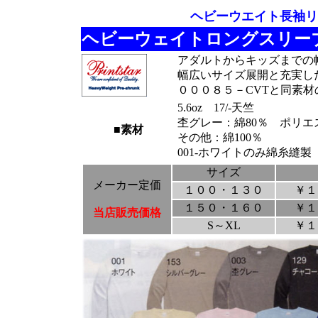
ヘビーウエイト長袖リ
ヘビーウェイトロングスリーブT
アダルトからキッズまでの
幅広いサイズ展開と充実し
０００８５－CVTと同素
5.6oz 17/-天竺
杢グレー：綿80％ ポリエ
■素材
その他：綿100％
001-ホワイトのみ綿糸縫製
サイズ
メーカー定価
１００・１３０
￥１
１５０・１６０
￥１
当店販売価格
S～XL
￥１